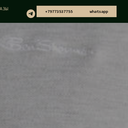
АЗЫ
+79773537755
whatsapp