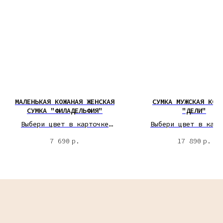
МАЛЕНЬКАЯ КОЖАНАЯ ЖЕНСКАЯ
СУМКА МУЖСКАЯ КОЖ
СУМКА "ФИЛАДЕЛЬФИЯ"
"ДЕЛИ"
Выбери цвет в карточке
Выбери цвет в карт
товара
товара
7 690
р.
17 890
р.