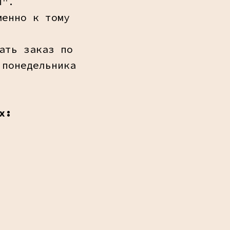
ы".
менно к тому
ать заказ по
 понедельника
х: