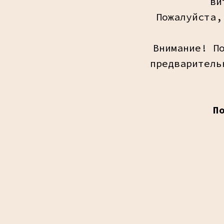
ви
Пожалуйста,
Внимание! П
предваритель
П