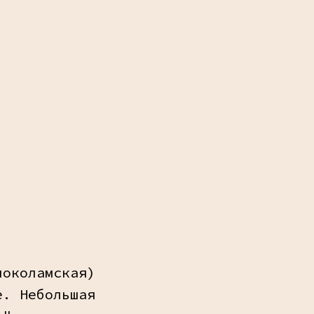
локоламская)
е. Небольшая