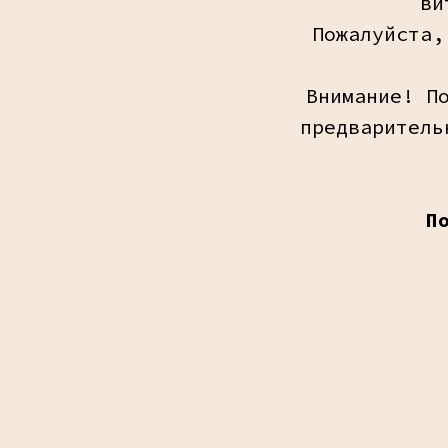
ви
Пожалуйста,
Внимание! П
предваритель
П