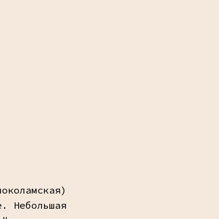
локоламская)
е. Небольшая