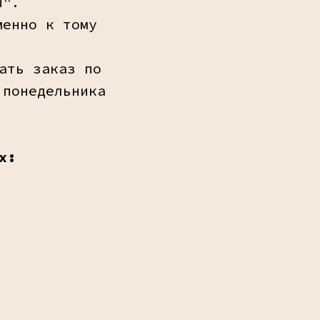
ы".
менно к тому
ать заказ по
 понедельника
х: