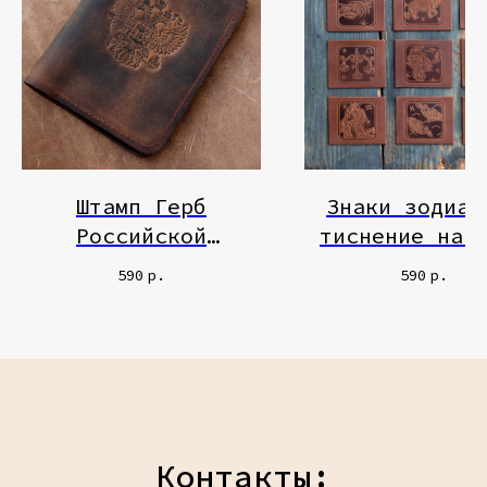
Штамп Герб
Знаки зодиак
Российской
тиснение на 
Федерации
590
р.
590
р.
Контакты: