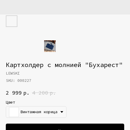
Картхолдер с молнией "Бухарест"
LEWSKI
SKU:
000227
2 999
р.
4 200
р.
Цвет
Винтажная корица