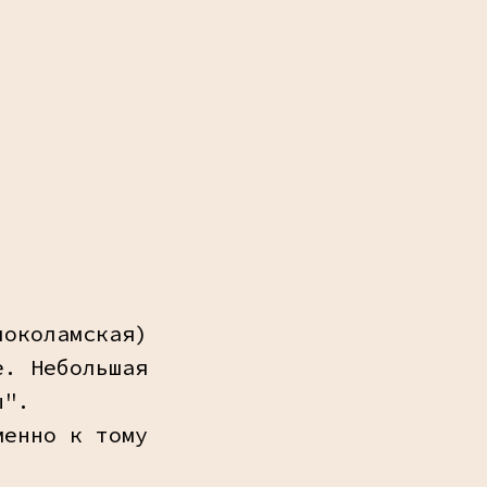
локоламская)
е. Небольшая
ы".
менно к тому