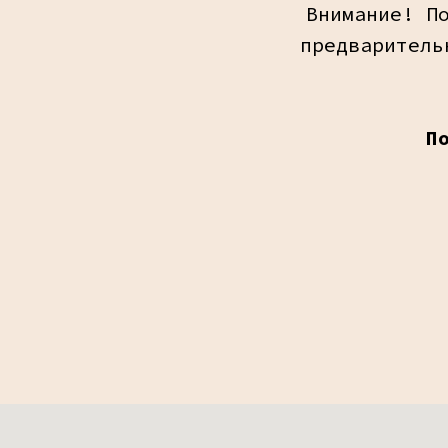
Внимание! П
предваритель
П