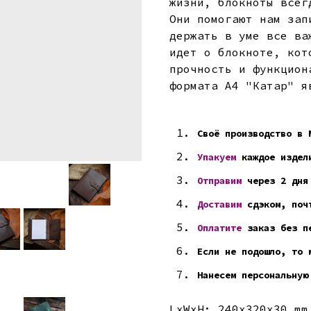
жизни, блокноты всег
Они помогают нам зап
держать в уме все ва
идет о блокноте, кот
прочность и функцион
формата А4 "Катар" я
Своё производство в 
Упакуем
каждое издел
Отправим
через 2 дня
Доставим
сдэком, почт
Оплатите
заказ без пе
Если не подошло, то 
Нанесем персональную
LxWxH: 240x320x30 mm