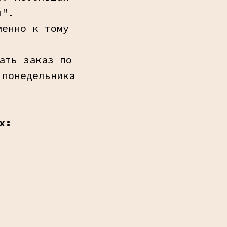
ы".
менно к тому
ать заказ по
 понедельника
х: