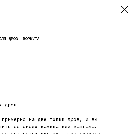
ДЛЯ ДРОВ "ВОРКУТА"
я дров.
 примерно на две топки дров, и вы
жить ее около камина или мангала.
пол останется чистым, а вы сможете