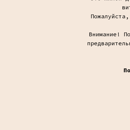
ви
Пожалуйста,
Внимание! П
предваритель
П