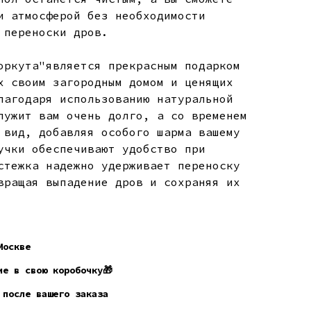
и атмосферой без необходимости
 переноски дров.
оркута"является прекрасным подарком
х своим загородным домом и ценящих
лагодаря использованию натуральной
лужит вам очень долго, а со временем
 вид, добавляя особого шарма вашему
учки обеспечивают удобство при
стежка надежно удерживает переноску
вращая выпадение дров и сохраняя их
Москве
ие в свою коробочку🎁
 после вашего заказа