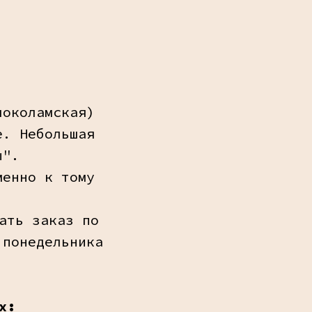
локоламская)
е. Небольшая
ы".
менно к тому
ать заказ по
 понедельника
х: