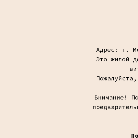
Адрес: г. М
Это жилой д
ви
Пожалуйста,
Внимание! П
предваритель
П