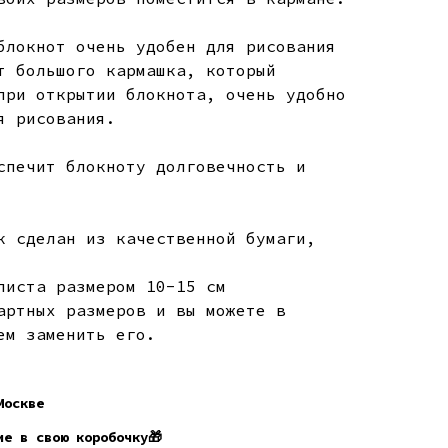
блокнот очень удобен для рисования
т большого кармашка, который
при открытии блокнота, очень удобно
я рисования.
спечит блокноту долговечность и
к сделан из качественной бумаги,
листа размером 10-15 см
артных размеров и вы можете в
ем заменить его.
Москве
ие в свою коробочку🎁