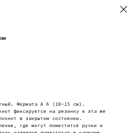
ОЖИ
тный. Формата А 6 (10-15 см).
кнот фиксируется на резинку и эта же
локнот в закрытом состоянии.
ление, где могут поместится ручки и
воих размеров поместится в кармане.