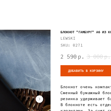
БЛОКНОТ "ГАМБУРГ" А6 ИЗ К
LEWSKI
SKU:
0271
2 590
р.
3 000
р.
ДОБАВИТЬ В КОРЗИНУ
Блокнот очень компак
Сменный бумажный бло
резинка удерживает б
В блокноте есть отде
карандаши. За счет с