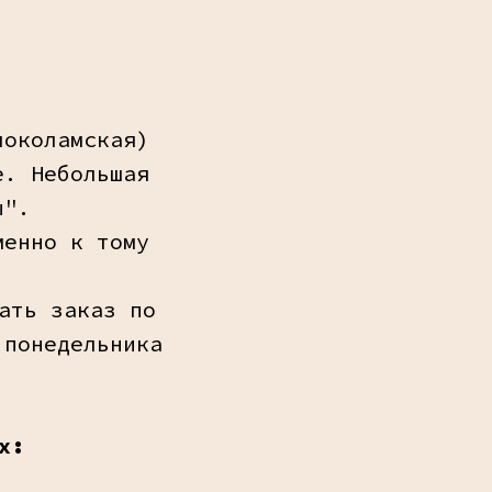
локоламская)
е. Небольшая
ы".
менно к тому
ать заказ по
 понедельника
х: