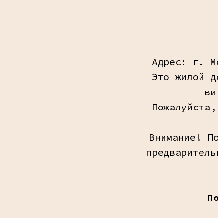
Адрес: г. М
Это жилой д
ви
Пожалуйста,
Внимание! П
предваритель
П